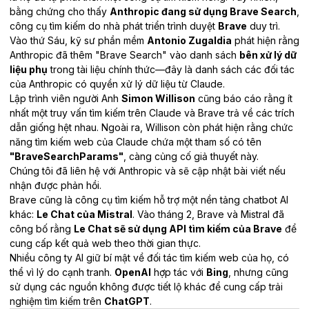
bằng chứng cho thấy
Anthropic đang sử dụng Brave Search
,
công cụ tìm kiếm do nhà phát triển trình duyệt
Brave
duy trì.
Vào thứ Sáu, kỹ sư phần mềm
Antonio Zugaldia
phát hiện rằng
Anthropic đã thêm "Brave Search" vào danh sách
bên xử lý dữ
liệu phụ
trong tài liệu chính thức—đây là danh sách các đối tác
của Anthropic có quyền xử lý dữ liệu từ Claude.
Lập trình viên người Anh
Simon Willison
cũng báo cáo rằng ít
nhất một truy vấn tìm kiếm trên Claude và Brave trả về các trích
dẫn giống hệt nhau. Ngoài ra, Willison còn phát hiện rằng chức
năng tìm kiếm web của Claude chứa một tham số có tên
"BraveSearchParams"
, càng củng cố giả thuyết này.
Chúng tôi đã liên hệ với Anthropic và sẽ cập nhật bài viết nếu
nhận được phản hồi.
Brave cũng là công cụ tìm kiếm hỗ trợ một nền tảng chatbot AI
khác:
Le Chat của Mistral
. Vào tháng 2, Brave và Mistral đã
công bố rằng
Le Chat sẽ sử dụng API tìm kiếm của Brave
để
cung cấp kết quả web theo thời gian thực.
Nhiều công ty AI giữ bí mật về đối tác tìm kiếm web của họ, có
thể vì lý do cạnh tranh.
OpenAI
hợp tác với
Bing
, nhưng cũng
sử dụng các nguồn không được tiết lộ khác để cung cấp trải
nghiệm tìm kiếm trên
ChatGPT
.