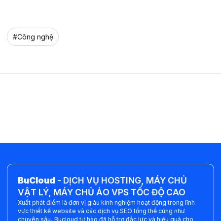
#
Công nghệ
BuCloud
-
DỊCH VỤ HOSTING, MÁY CHỦ
VẬT LÝ, MÁY CHỦ ẢO VPS TỐC ĐỘ CAO
Xuất phát điểm là đơn vị giàu kinh nghiệm hoạt động trong lĩnh
vực thiết kế website và các dịch vụ SEO tổng thể cũng như
chuyên sâu, Bucloud tự hào đã hỗ trợ đắc lực và hiệu quả cho